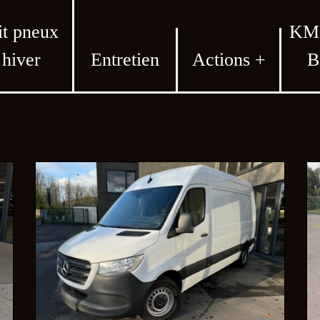
it pneux
KMO
hiver
Entretien
Actions +
B